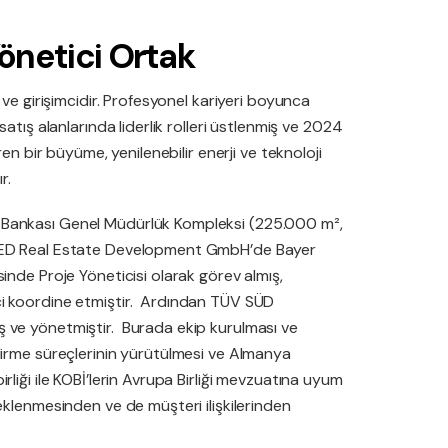
önetici Ortak
 ve girişimcidir. Profesyonel kariyeri boyunca
atış alanlarında liderlik rolleri üstlenmiş ve 2024
ren bir büyüme, yenilenebilir enerji ve teknoloji
ır.
 Bankası Genel Müdürlük Kompleksi (225.000 m²,
 RED Real Estate Development GmbH’de Bayer
inde Proje Yöneticisi olarak görev almış,
ci koordine etmiştir. Ardından TÜV SÜD
 ve yönetmiştir. Burada ekip kurulması ve
dirme süreçlerinin yürütülmesi ve Almanya
liği ile KOBİ’lerin Avrupa Birliği mevzuatına uyum
eklenmesinden ve de müşteri ilişkilerinden