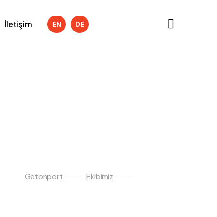
İletişim
EN
DE
Getonport
Ekibimiz
Esin Güven