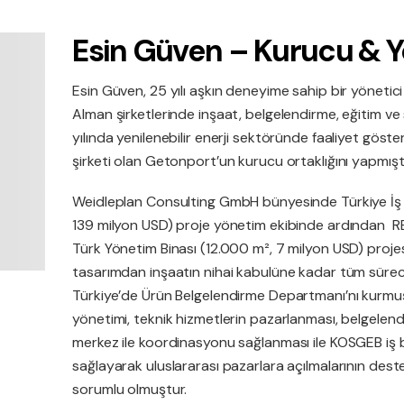
Esin Güven – Kurucu & Y
Esin Güven, 25 yılı aşkın deneyime sahip bir yönetici
Alman şirketlerinde inşaat, belgelendirme, eğitim ve s
yılında yenilenebilir enerji sektöründe faaliyet göste
şirketi olan Getonport’un kurucu ortaklığını yapmışt
Weidleplan Consulting GmbH bünyesinde Türkiye İş
139 milyon USD) proje yönetim ekibinde ardından
Türk Yönetim Binası (12.000 m², 7 milyon USD) projes
tasarımdan inşaatın nihai kabulüne kadar tüm süre
Türkiye’de Ürün Belgelendirme Departmanı’nı kurmuş
yönetimi, teknik hizmetlerin pazarlanması, belgelen
merkez ile koordinasyonu sağlanması ile KOSGEB iş bir
sağlayarak uluslararası pazarlara açılmalarının dest
sorumlu olmuştur.