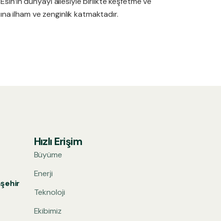
Esin’in dünyayı ailesiyle birlikte keşfetme ve
na ilham ve zenginlik katmaktadır.
Hızlı Erişim
Büyüme
Enerji
aşehir
Teknoloji
Ekibimiz