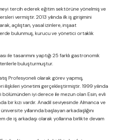
rmeyi tercih ederek eğitim sektörüne yönelmiş ve
eri vermiştir. 2013 yılında ilk iş girişimini
rak, açılıştan, yasal izinlere, inşaat
rde bulunmuş, kurucu ve yönetici ortaklık
sı ile tasarımını yaptığı 25 farklı gastronomik
erilerle buluşturmuştur.
tış Profesyoneli olarak görev yapmış,
lişkileri yönetimi gerçekleştirmiştir. 1999 yılında
i bölümünden iyi derece ile mezun olan Esin, evli
nda bir kızı vardır. Anadil seviyesinde Almanca ve
 üniversite yıllarında başlayan arkadaşlığını
 de iş arkadaşı olarak yollarına birlikte devam