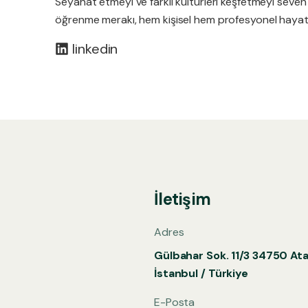
Seyahat etmeyi ve farklı kültürleri keşfetmeyi seven 
öğrenme merakı, hem kişisel hem profesyonel hayatı
linkedin
İletişim
Adres
Gülbahar Sok. 11/3 34750 At
İstanbul / Türkiye
E-Posta