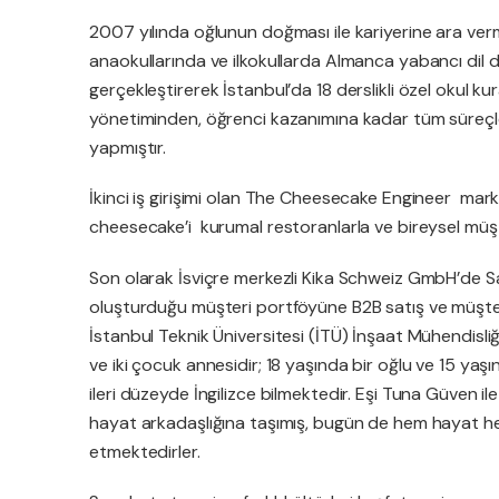
2007 yılında oğlunun doğması ile kariyerine ara ve
anaokullarında ve ilkokullarda Almanca yabancı dil dersl
gerçekleştirerek İstanbul’da 18 derslikli özel okul kura
yönetiminden, öğrenci kazanımına kadar tüm süreçle
yapmıştır.
İkinci iş girişimi olan The Cheesecake Engineer marka
cheesecake’i kurumal restoranlarla ve bireysel müşt
Son olarak İsviçre merkezli Kika Schweiz GmbH’de Sa
oluşturduğu müşteri portföyüne B2B satış ve müşteri i
İstanbul Teknik Üniversitesi (İTÜ) İnşaat Mühendisliğ
ve iki çocuk annesidir; 18 yaşında bir oğlu ve 15 yaşı
ileri düzeyde İngilizce bilmektedir. Eşi Tuna Güven ile
hayat arkadaşlığına taşımış, bugün de hem hayat hem
etmektedirler.